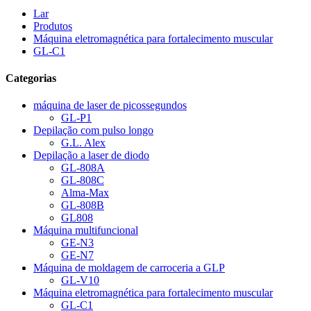
Lar
Produtos
Máquina eletromagnética para fortalecimento muscular
GL-C1
Categorias
máquina de laser de picossegundos
GL-P1
Depilação com pulso longo
G.L. Alex
Depilação a laser de diodo
GL-808A
GL-808C
Alma-Max
GL-808B
GL808
Máquina multifuncional
GE-N3
GE-N7
Máquina de moldagem de carroceria a GLP
GL-V10
Máquina eletromagnética para fortalecimento muscular
GL-C1