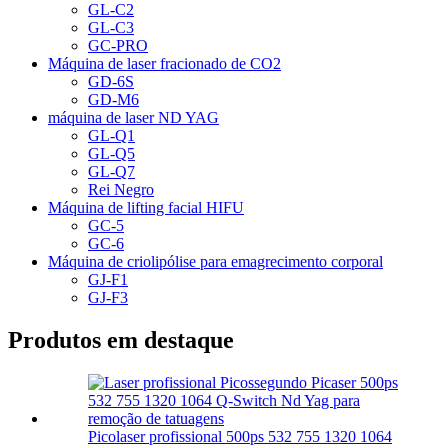
GL-C2
GL-C3
GC-PRO
Máquina de laser fracionado de CO2
GD-6S
GD-M6
máquina de laser ND YAG
GL-Q1
GL-Q5
GL-Q7
Rei Negro
Máquina de lifting facial HIFU
GC-5
GC-6
Máquina de criolipólise para emagrecimento corporal
GJ-F1
GJ-F3
Produtos em destaque
Picolaser profissional 500ps 532 755 1320 1064