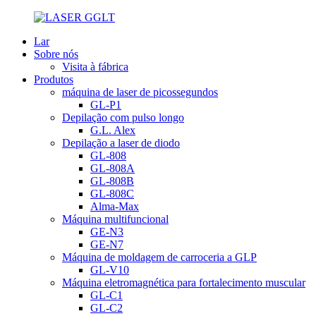
Lar
Sobre nós
Visita à fábrica
Produtos
máquina de laser de picossegundos
GL-P1
Depilação com pulso longo
G.L. Alex
Depilação a laser de diodo
GL-808
GL-808A
GL-808B
GL-808C
Alma-Max
Máquina multifuncional
GE-N3
GE-N7
Máquina de moldagem de carroceria a GLP
GL-V10
Máquina eletromagnética para fortalecimento muscular
GL-C1
GL-C2