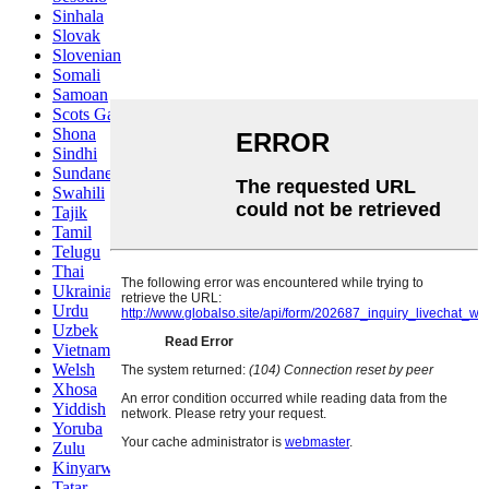
Sinhala
Slovak
Slovenian
Somali
Samoan
Scots Gaelic
Shona
Sindhi
Sundanese
Swahili
Tajik
Tamil
Telugu
Thai
Ukrainian
Urdu
Uzbek
Vietnamese
Welsh
Xhosa
Yiddish
Yoruba
Zulu
Kinyarwanda
Tatar