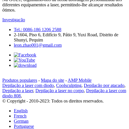
diferentes equipamentos a laser, permitindo-lhe alcançar resultados
ótimos.
Investigação
Tel.: 0086-186 1206 2588
2-1604, Piso 6, Edifício 9, Pátio 9, Yuxi Road, Distrito de
Shunyi, Pequim
leon.zhao001@gmail.com
Produtos populares
-
Mapa do site
-
AMP Mobile
Depilação a laser com diodo
,
Coolsculpting
,
Depilação por atacado
,
Depilação a laser
,
Depilação a laser no corpo
,
Depilação a laser com
diodo 808
,
© Copyright - 2010-2023: Todos os direitos reservados.
English
French
German
Portuguese