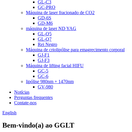
GL-C3
GC-PRO
Máquina de laser fracionado de CO2
GD-6S
GD-M6
máquina de laser ND YAG
GL-Q5
GL-Q7
Rei Negro
Máquina de criolipólise para emagrecimento corporal
GJ-F1
GJ-F3
Máquina de lifting facial HIFU
GC-5
GC-6
lipólise 980nm + 1470nm
GV-980
Notícias
Perguntas frequentes
Contate-nos
English
Bem-vindo(a) ao GGLT