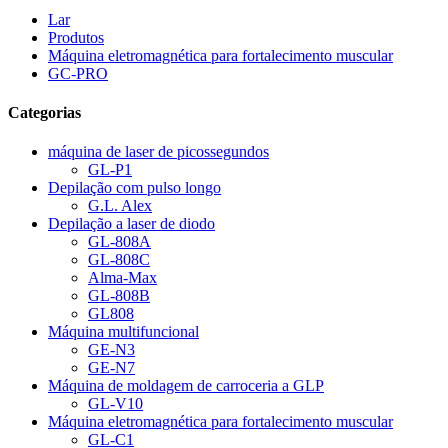
Lar
Produtos
Máquina eletromagnética para fortalecimento muscular
GC-PRO
Categorias
máquina de laser de picossegundos
GL-P1
Depilação com pulso longo
G.L. Alex
Depilação a laser de diodo
GL-808A
GL-808C
Alma-Max
GL-808B
GL808
Máquina multifuncional
GE-N3
GE-N7
Máquina de moldagem de carroceria a GLP
GL-V10
Máquina eletromagnética para fortalecimento muscular
GL-C1