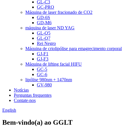
GL-C3
GC-PRO
Máquina de laser fracionado de CO2
GD-6S
GD-M6
máquina de laser ND YAG
GL-Q5
GL-Q7
Rei Negro
Máquina de criolipólise para emagrecimento corporal
GJ-F1
GJ-F3
Máquina de lifting facial HIFU
GC-5
GC-6
lipólise 980nm + 1470nm
GV-980
Notícias
Perguntas frequentes
Contate-nos
English
Bem-vindo(a) ao GGLT