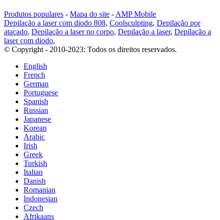
Produtos populares
-
Mapa do site
-
AMP Mobile
Depilação a laser com diodo 808
,
Coolsculpting
,
Depilação por
atacado
,
Depilação a laser no corpo
,
Depilação a laser
,
Depilação a
laser com diodo
,
© Copyright - 2010-2023: Todos os direitos reservados.
English
French
German
Portuguese
Spanish
Russian
Japanese
Korean
Arabic
Irish
Greek
Turkish
Italian
Danish
Romanian
Indonesian
Czech
Afrikaans