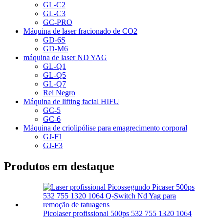
GL-C2
GL-C3
GC-PRO
Máquina de laser fracionado de CO2
GD-6S
GD-M6
máquina de laser ND YAG
GL-Q1
GL-Q5
GL-Q7
Rei Negro
Máquina de lifting facial HIFU
GC-5
GC-6
Máquina de criolipólise para emagrecimento corporal
GJ-F1
GJ-F3
Produtos em destaque
Picolaser profissional 500ps 532 755 1320 1064