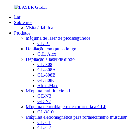
Lar
Sobre nós
Visita à fábrica
Produtos
máquina de laser de picossegundos
GL-P1
Depilação com pulso longo
G.L. Alex
Depilação a laser de diodo
GL-808
GL-808A
GL-808B
GL-808C
Alma-Max
Máquina multifuncional
GE-N3
GE-N7
Máquina de moldagem de carroceria a GLP
GL-V10
Máquina eletromagnética para fortalecimento muscular
GL-C1
GL-C2